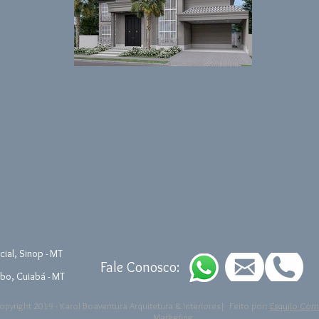
ial, Sinop - MT
Fale Conosco:
bo, Cuiabá - MT
pyright 2019 - Karol Boaventura Arquitetura & Interiores| Feito por:
Esquilo Com
Marketing