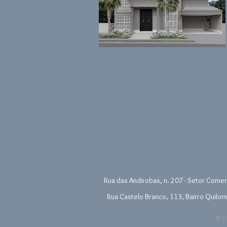
Rua das Andirobas, n. 207 - Setor Comerc
Rua Castelo Branco, 113, Bairro Quilom
© Co