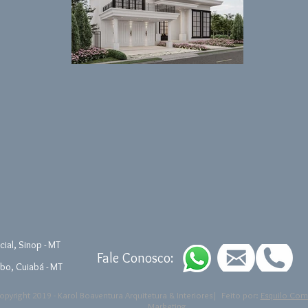
ial, Sinop - MT
Fale Conosco:
bo, Cuiabá - MT
pyright 2019 - Karol Boaventura Arquitetura & Interiores| Feito por:
Esquilo Com
Marketing