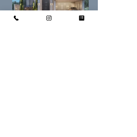
Rua das Andirobas, n. 207 - Commercial Sector,
Sinop - MT
Av. Presidente Marques, n. 226 - Centro Norte,
Cuiabá - MT