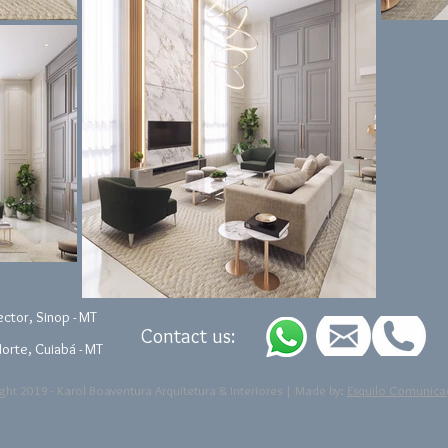
ctor, Sinop - MT
Contact us:
orte, Cuiabá - MT
ht 2019 - Karol Boaventura Arquitetura & Interiores | Made by:
Esquilo Comunica