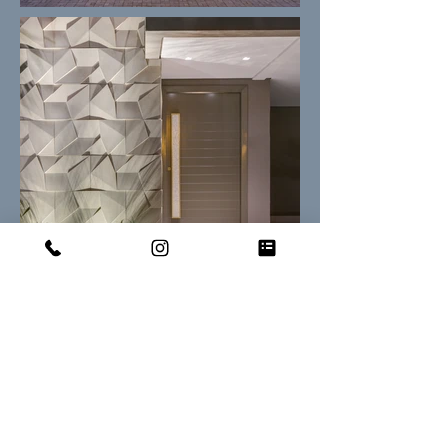
Rua das Andirobas, n. 207 - Commercial Sector,
Sinop - MT
Av. Presidente Marques, n. 226 - Centro Norte,